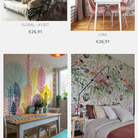
FLORAL - A1037
€26,91
LYRA
€26,91