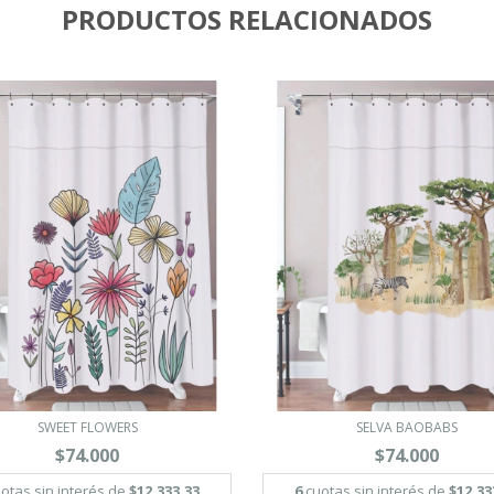
PRODUCTOS RELACIONADOS
SWEET FLOWERS
SELVA BAOBABS
$74.000
$74.000
otas sin interés de
$12.333,33
6
cuotas sin interés de
$12.33