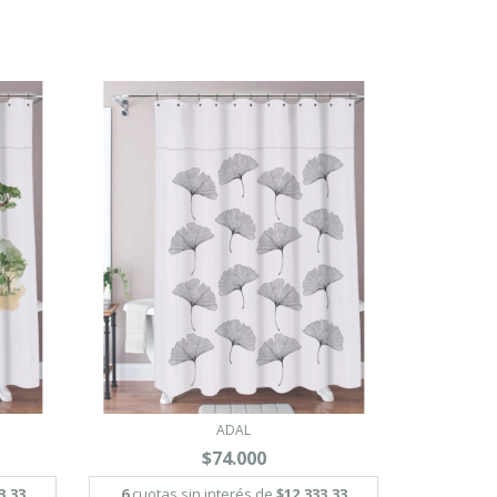
ADAL
$74.000
3,33
6
cuotas sin interés de
$12.333,33