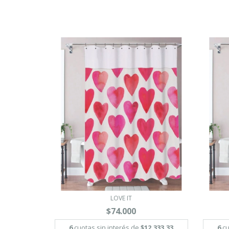
LOVE IT
$74.000
6
cuotas sin interés de
$12.333,33
6
cu