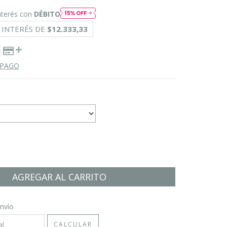
nterés con
DÉBITO
 INTERÉS DE
$12.333,33
 PAGO
CP:
CAMBIAR CP
nvío
CALCULAR